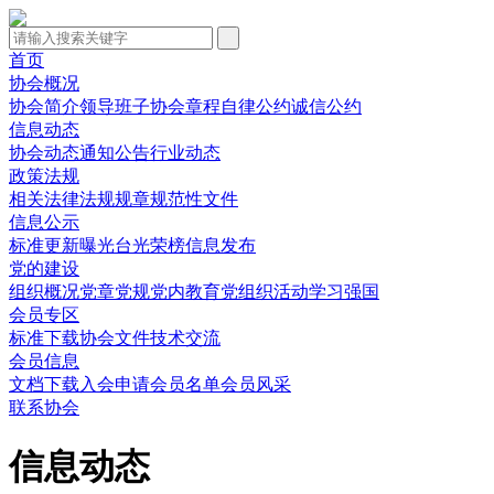
首页
协会概况
协会简介
领导班子
协会章程
自律公约
诚信公约
信息动态
协会动态
通知公告
行业动态
政策法规
相关法律
法规规章
规范性文件
信息公示
标准更新
曝光台
光荣榜
信息发布
党的建设
组织概况
党章党规
党内教育
党组织活动
学习强国
会员专区
标准下载
协会文件
技术交流
会员信息
文档下载
入会申请
会员名单
会员风采
联系协会
信息动态