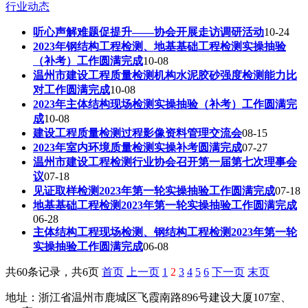
行业动态
听心声解难题促提升——协会开展走访调研活动
10-24
2023年钢结构工程检测、地基基础工程检测实操抽验
（补考）工作圆满完成
10-08
温州市建设工程质量检测机构水泥胶砂强度检测能力比
对工作圆满完成
10-08
2023年主体结构现场检测实操抽验（补考）工作圆满完
成
10-08
建设工程质量检测过程影像资料管理交流会
08-15
2023年室内环境质量检测实操补考圆满完成
07-27
温州市建设工程检测行业协会召开第一届第七次理事会
议
07-18
见证取样检测2023年第一轮实操抽验工作圆满完成
07-18
地基基础工程检测2023年第一轮实操抽验工作圆满完成
06-28
主体结构工程现场检测、钢结构工程检测2023年第一轮
实操抽验工作圆满完成
06-08
共60条记录，共6页
首页
上一页
1
2
3
4
5
6
下一页
末页
地址：浙江省温州市鹿城区飞霞南路896号建设大厦107室、